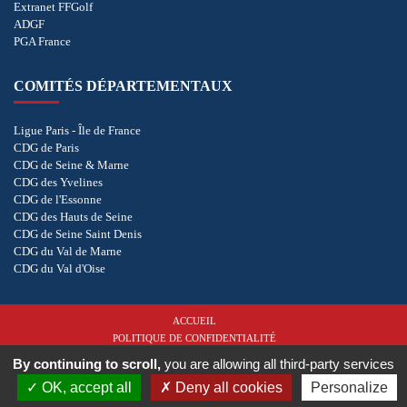
Extranet FFGolf
ADGF
PGA France
COMITÉS DÉPARTEMENTAUX
Ligue Paris - Île de France
CDG de Paris
CDG de Seine & Marne
CDG des Yvelines
CDG de l'Essonne
CDG des Hauts de Seine
CDG de Seine Saint Denis
CDG du Val de Marne
CDG du Val d'Oise
ACCUEIL
POLITIQUE DE CONFIDENTIALITÉ
COOKIES
By continuing to scroll,
you are allowing all third-party services
OK, accept all
Deny all cookies
Personalize
Copyright © 2026 - CD de Golf de L'Essonne. Tous droits réservés.
Réalisation
vt-design